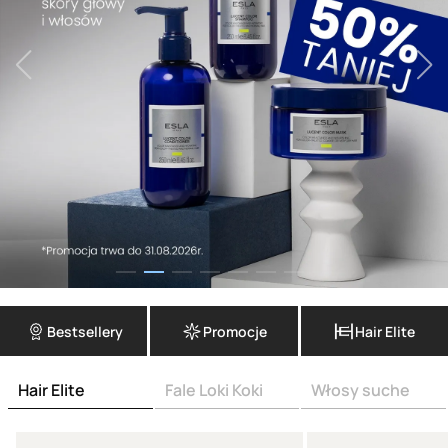
Bestsellery
Promocje
Hair Elite
Hair Elite
Fale Loki Koki
Włosy suche