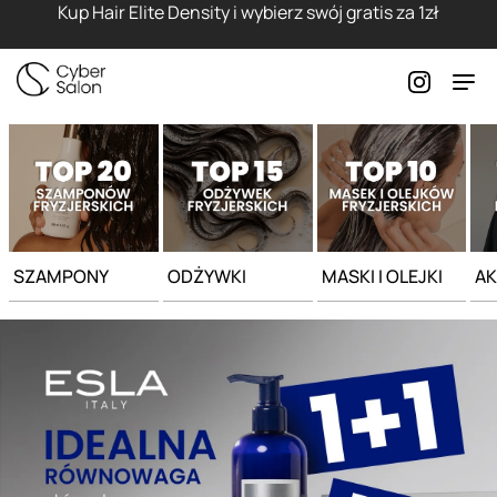
Strona główna - Cyber Salon
Kup Hair Elite Density i wybierz swój gratis za 1zł
SZAMPONY
ODŻYWKI
MASKI I OLEJKI
AK