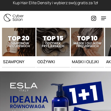
Strona główna - Cyber Salon
Kup Hair Elite Density i wybierz swój gratis za 1zł
SZAMPONY
ODŻYWKI
MASKI I OLEJKI
AK