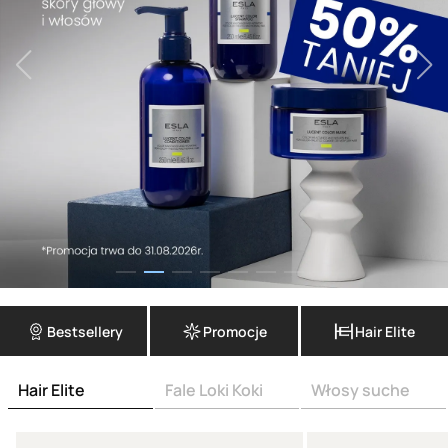
Bestsellery
Promocje
Hair Elite
Hair Elite
Fale Loki Koki
Włosy suche