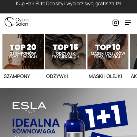
Strona główna - Cyber Salon
Kup Hair Elite Density i wybierz swój gratis za 1zł
SZAMPONY
ODŻYWKI
MASKI I OLEJKI
AK