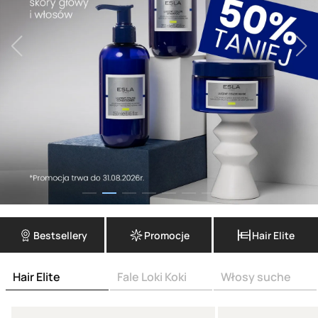
Bestsellery
Promocje
Hair Elite
Hair Elite
Fale Loki Koki
Włosy suche