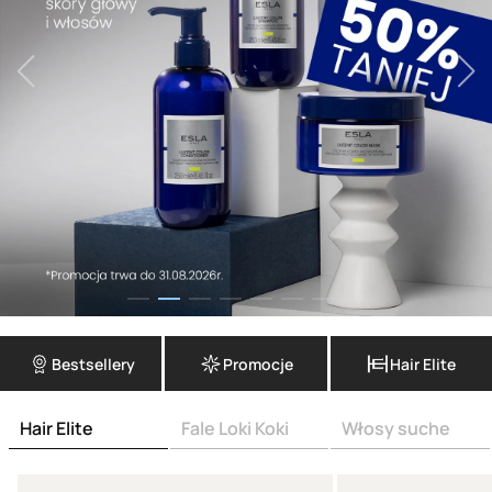
Bestsellery
Promocje
Hair Elite
Hair Elite
Fale Loki Koki
Włosy suche