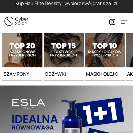
Strona główna - Cyber Salon
Kup Hair Elite Density i wybierz swój gratis za 1zł
SZAMPONY
ODŻYWKI
MASKI I OLEJKI
AK