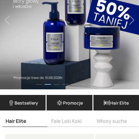
Bestsellery
Promocje
Hair Elite
Hair Elite
Fale Loki Koki
Włosy suche