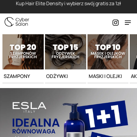
Strona główna - Cyber Salon
Kup Hair Elite Density i wybierz swój gratis za 1zł
SZAMPONY
ODŻYWKI
MASKI I OLEJKI
AK