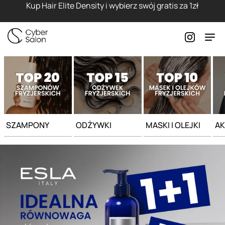
Strona główna - Cyber Salon
Kup Hair Elite Density i wybierz swój gratis za 1zł
SZAMPONY
ODŻYWKI
MASKI I OLEJKI
AK