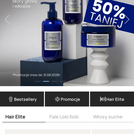
Bestsellery
Promocje
Hair Elite
Hair Elite
Fale Loki Koki
Włosy suche