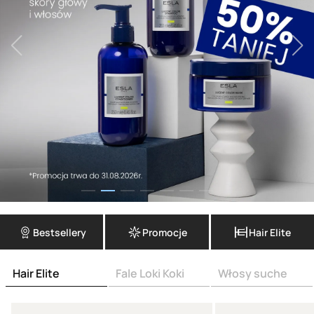
Bestsellery
Promocje
Hair Elite
Hair Elite
Fale Loki Koki
Włosy suche