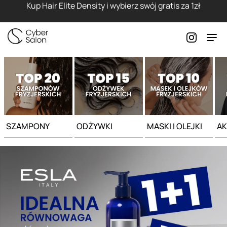
Strona główna - Cyber Salon
Kup Hair Elite Density i wybierz swój gratis za 1zł
SZAMPONY
ODŻYWKI
MASKI I OLEJKI
AK