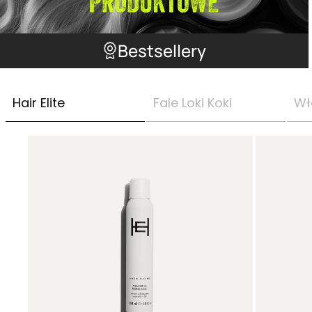
Bestsellery
Hair Elite
Fale Loki Koki
Wł