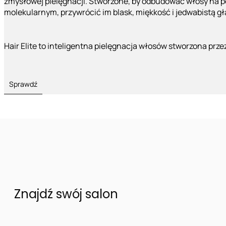
zmysłowej pielęgnacji. Stworzone, by odbudować włosy na 
molekularnym, przywrócić im blask, miękkość i jedwabistą g
Hair Elite to inteligentna pielęgnacja włosów stworzona prze
Sprawdź
Znajdź swój salon