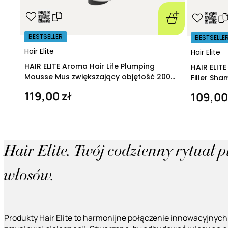
BESTSELLER
BESTSELLE
Hair Elite
Hair Elite
HAIR ELITE Aroma Hair Life Plumping
HAIR ELIT
Mousse Mus zwiększający objętość 200
Filler Sh
ml
regeneruj
119,00 zł
109,00
Hair Elite. Twój codzienny rytuał 
włosów.
Produkty Hair Elite to harmonijne połączenie innowacyjnych