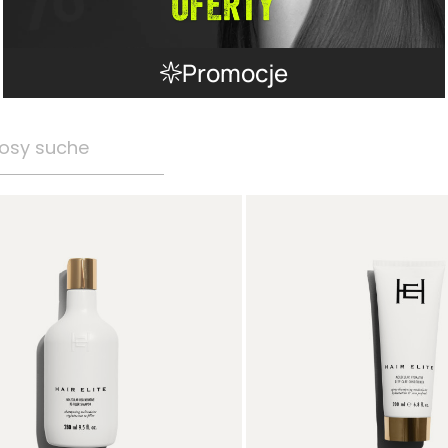
Promocje
osy suche