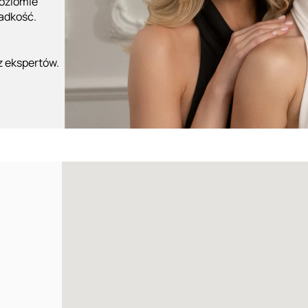
poziomie
ładkość.
z ekspertów.