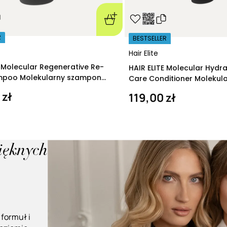
R
BESTSELLER
Hair Elite
E Molecular Regenerative Re-
HAIR ELITE Molecular Hydr
ampoo Molekularny szampon
Care Conditioner Molekul
ący 280 ml
nawilżająca 200 ml
 zł
119,00 zł
pięknych
 formuł i