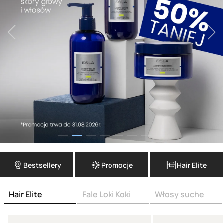
Bestsellery
Promocje
Hair Elite
Hair Elite
Fale Loki Koki
Włosy suche