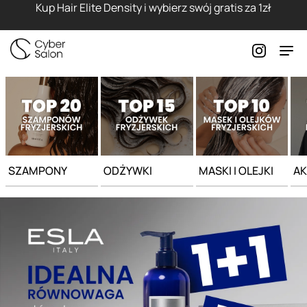
Strona główna - Cyber Salon
Kup Hair Elite Density i wybierz swój gratis za 1zł
SZAMPONY
ODŻYWKI
MASKI I OLEJKI
AK