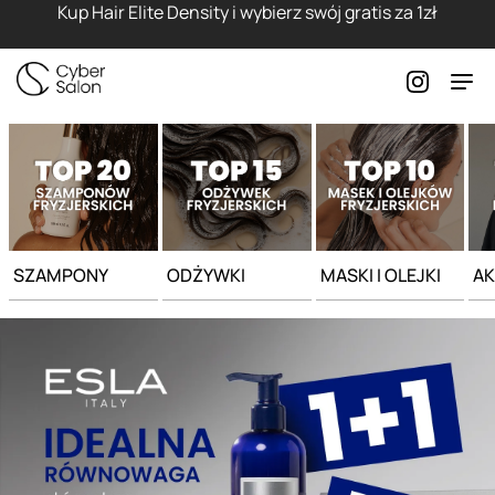
Strona główna - Cyber Salon
Kup Hair Elite Density i wybierz swój gratis za 1zł
SZAMPONY
ODŻYWKI
MASKI I OLEJKI
AK