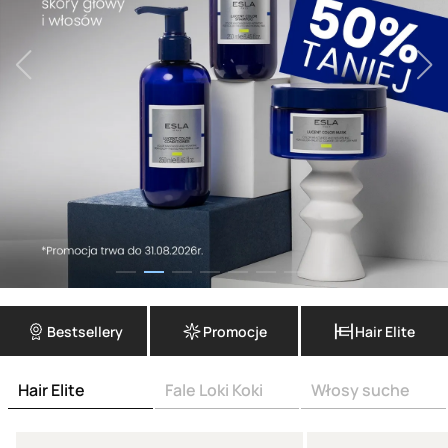
Bestsellery
Promocje
Hair Elite
Hair Elite
Fale Loki Koki
Włosy suche