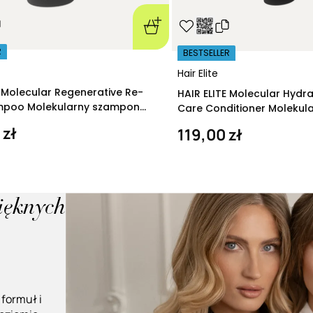
R
BESTSELLER
Hair Elite
E Molecular Regenerative Re-
HAIR ELITE Molecular Hydr
ampoo Molekularny szampon
Care Conditioner Molekul
ący 280 ml
nawilżająca 200 ml
 zł
119,00 zł
pięknych
 formuł i