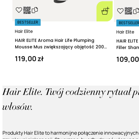
BESTSELLER
BESTSELLE
Hair Elite
Hair Elite
HAIR ELITE Aroma Hair Life Plumping
HAIR ELIT
Mousse Mus zwiększający objętość 200
Filler Sh
ml
regeneruj
119,00 zł
109,00
Hair Elite. Twój codzienny rytuał 
włosów.
Produkty Hair Elite to harmonijne połączenie innowacyjnych