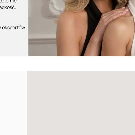
poziomie
ładkość.
z ekspertów.