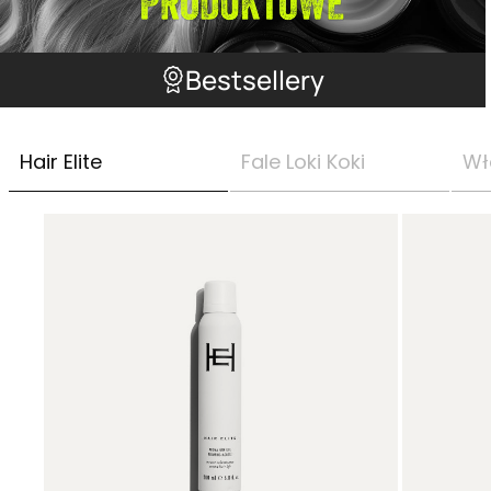
Bestsellery
Hair Elite
Fale Loki Koki
Wł