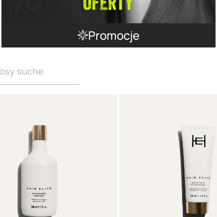
Promocje
osy suche