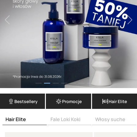
Bestsellery
Promocje
Hair Elite
Hair Elite
Fale Loki Koki
Włosy suche