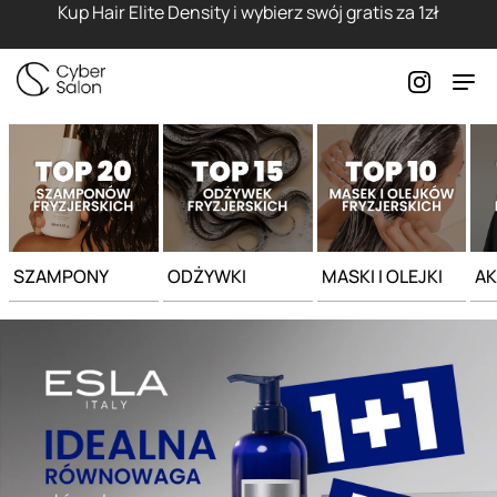
Strona główna - Cyber Salon
Kup Hair Elite Density i wybierz swój gratis za 1zł
SZAMPONY
ODŻYWKI
MASKI I OLEJKI
AK