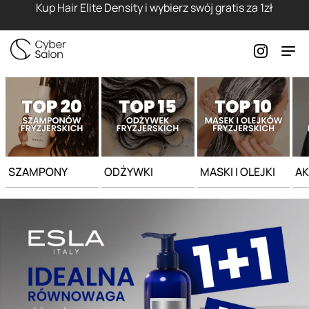
Strona główna - Cyber Salon
Kup Hair Elite Density i wybierz swój gratis za 1zł
SZAMPONY
ODŻYWKI
MASKI I OLEJKI
AK