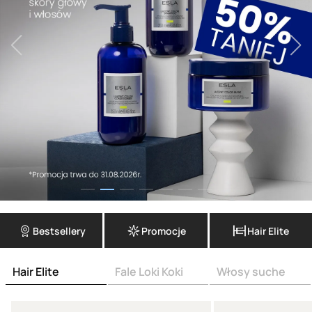
Bestsellery
Promocje
Hair Elite
Hair Elite
Fale Loki Koki
Włosy suche