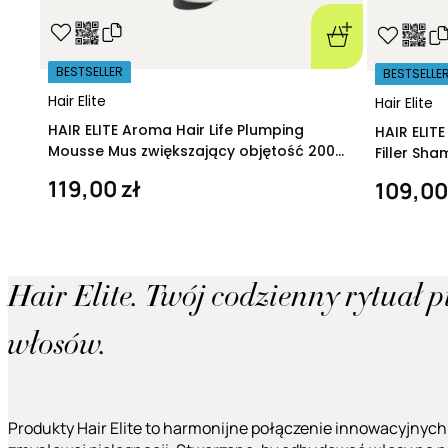
BESTSELLER
BESTSELLE
Hair Elite
Hair Elite
HAIR ELITE Aroma Hair Life Plumping
HAIR ELIT
Mousse Mus zwiększający objętość 200
Filler Sh
ml
regeneruj
119,00 zł
109,00
Hair Elite. Twój codzienny rytuał 
włosów.
Produkty Hair Elite to harmonijne połączenie innowacyjnych