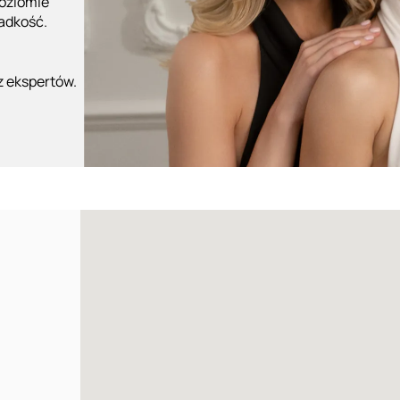
poziomie
ładkość.
z ekspertów.