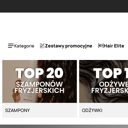
Strona główna - Cyber Salon
a 50%.
Zestawy promocyjne
Hair Elite
Kategorie
SZAMPONY
ODŻYWKI