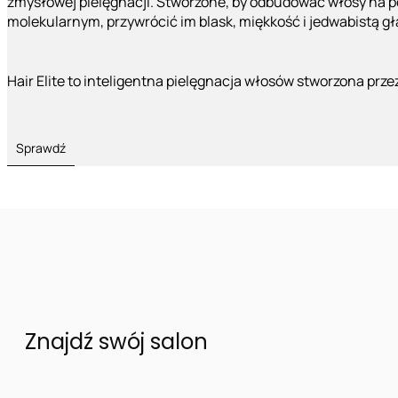
zmysłowej pielęgnacji. Stworzone, by odbudować włosy na 
molekularnym, przywrócić im blask, miękkość i jedwabistą g
Hair Elite to inteligentna pielęgnacja włosów stworzona prze
Sprawdź
Znajdź swój salon