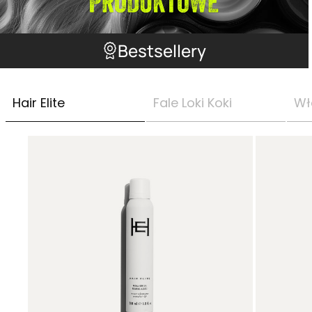
Bestsellery
Hair Elite
Fale Loki Koki
Wł