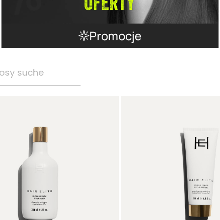
Promocje
osy suche