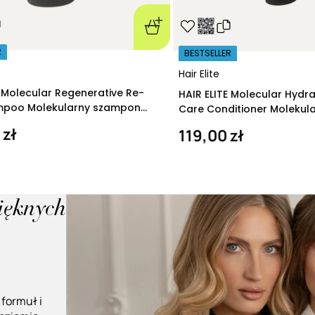
R
BESTSELLER
Hair Elite
E Molecular Regenerative Re-
HAIR ELITE Molecular Hydr
ampoo Molekularny szampon
Care Conditioner Molekul
ący 280 ml
nawilżająca 200 ml
 zł
119,00 zł
pięknych
 formuł i