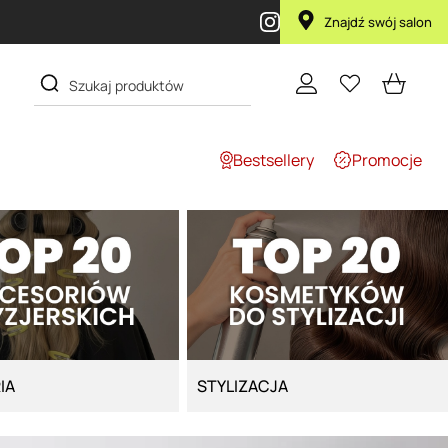
ka Lola za 1 żł
Znajdź swój salon
Bestsellery
Promocje
IA
STYLIZACJA