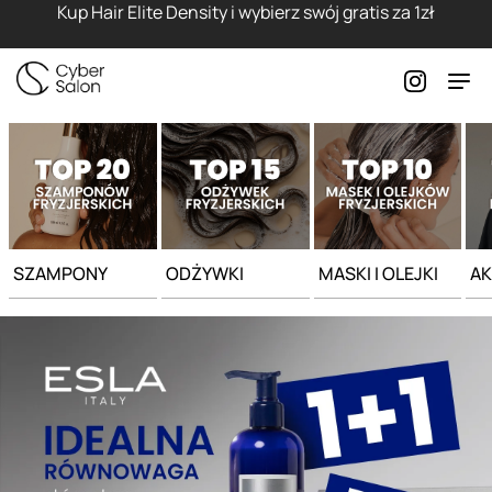
Strona główna - Cyber Salon
Kup Hair Elite Density i wybierz swój gratis za 1zł
SZAMPONY
ODŻYWKI
MASKI I OLEJKI
AK