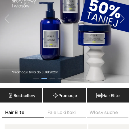
Bestsellery
Promocje
Hair Elite
Hair Elite
Fale Loki Koki
Włosy suche