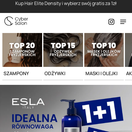
Strona główna - Cyber Salon
Kup Hair Elite Density i wybierz swój gratis za 1zł
SZAMPONY
ODŻYWKI
MASKI I OLEJKI
AK