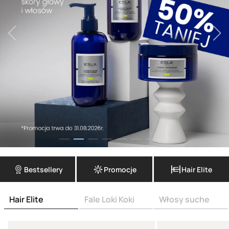
Bestsellery
Promocje
Hair Elite
Hair Elite
Fale Loki Koki
Włosy suche