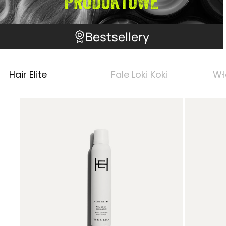
Bestsellery
Hair Elite
Fale Loki Koki
Wł