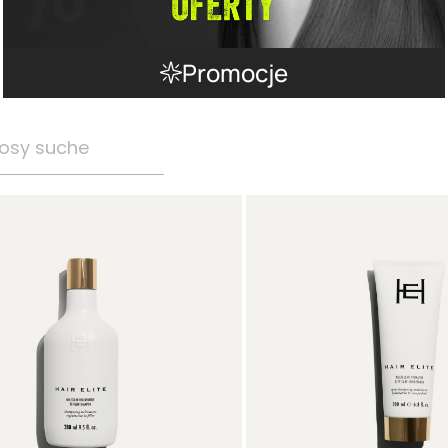
Promocje
osy suche