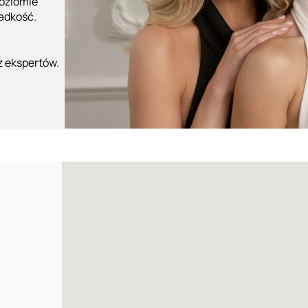
poziomie
ładkość.
z ekspertów.