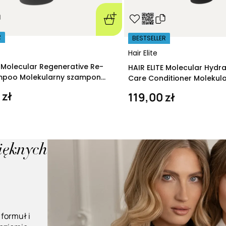
R
BESTSELLER
Hair Elite
E Molecular Regenerative Re-
HAIR ELITE Molecular Hydr
ampoo Molekularny szampon
Care Conditioner Molekul
ący 280 ml
nawilżająca 200 ml
 zł
119,00 zł
pięknych
 formuł i