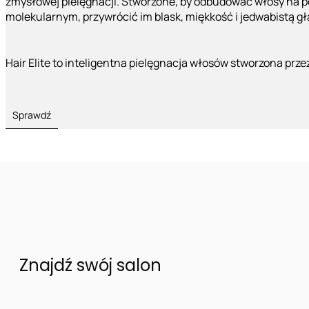
zmysłowej pielęgnacji. Stworzone, by odbudować włosy na 
molekularnym, przywrócić im blask, miękkość i jedwabistą g
Hair Elite to inteligentna pielęgnacja włosów stworzona prze
Sprawdź
Znajdź swój salon