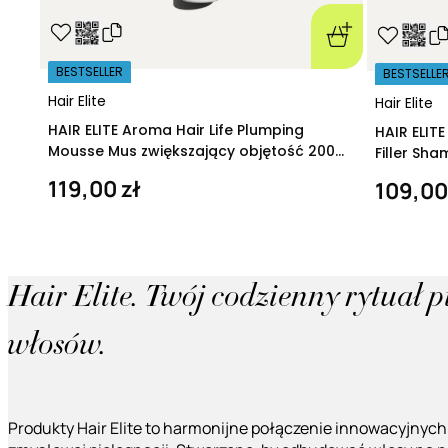
BESTSELLER
BESTSELLE
Hair Elite
Hair Elite
HAIR ELITE Aroma Hair Life Plumping
HAIR ELIT
Mousse Mus zwiększający objętość 200
Filler Sh
ml
regeneruj
119,00 zł
109,00
Hair Elite. Twój codzienny rytuał 
włosów.
Produkty Hair Elite to harmonijne połączenie innowacyjnych