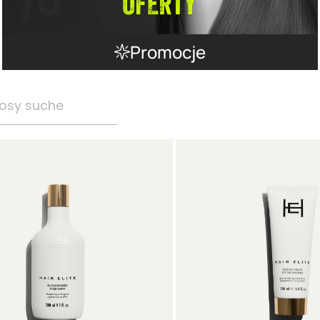
Promocje
osy suche