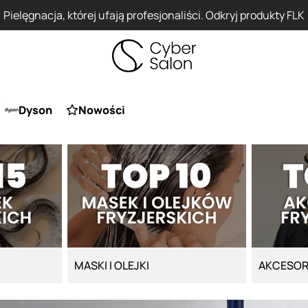
Pielęgnacja, której ufają profesjonaliści. Odkryj produkty FLK
Dyson
Nowości
MASKI I OLEJKI
AKCESOR