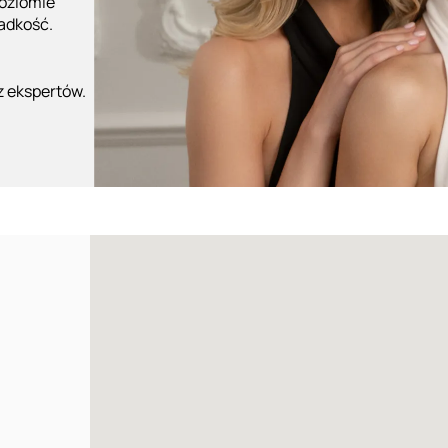
poziomie
ładkość.
z ekspertów.