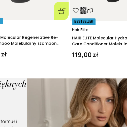
R
BESTSELLER
Hair Elite
E Molecular Regenerative Re-
HAIR ELITE Molecular Hydr
ampoo Molekularny szampon
Care Conditioner Molekul
ący 280 ml
nawilżająca 200 ml
 zł
119,00 zł
pięknych
 formuł i