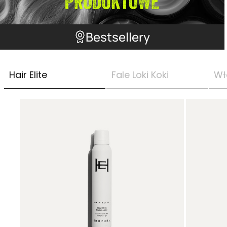
Bestsellery
Hair Elite
Fale Loki Koki
Wł