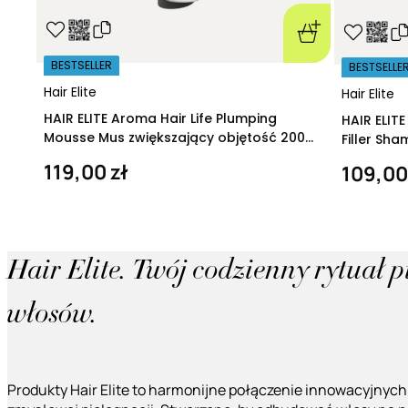
BESTSELLER
BESTSELLE
Hair Elite
Hair Elite
HAIR ELITE Aroma Hair Life Plumping
HAIR ELIT
Mousse Mus zwiększający objętość 200
Filler Sh
ml
regeneruj
119,00 zł
109,00
Hair Elite. Twój codzienny rytuał 
włosów.
Produkty Hair Elite to harmonijne połączenie innowacyjnych