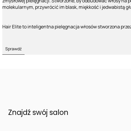
zmysłowej pielęgnacji. Stworzone, by odbudować włosy na 
molekularnym, przywrócić im blask, miękkość i jedwabistą g
Hair Elite to inteligentna pielęgnacja włosów stworzona prze
Sprawdź
Znajdź swój salon