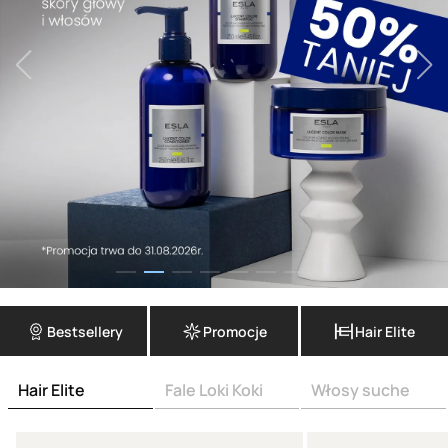
Bestsellery
Promocje
Hair Elite
Hair Elite
Fale Loki Koki
Włosy suche