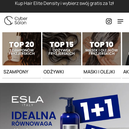
Strona główna - Cyber Salon
Kup Hair Elite Density i wybierz swój gratis za 1zł
SZAMPONY
ODŻYWKI
MASKI I OLEJKI
AK