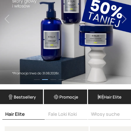
Bestsellery
Promocje
Hair Elite
Hair Elite
Fale Loki Koki
Włosy suche