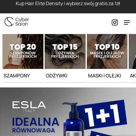
Strona główna - Cyber Salon
Kup Hair Elite Density i wybierz swój gratis za 1zł
SZAMPONY
ODŻYWKI
MASKI I OLEJKI
AK