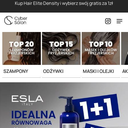
Strona główna - Cyber Salon
Kup Hair Elite Density i wybierz swój gratis za 1zł
SZAMPONY
ODŻYWKI
MASKI I OLEJKI
AK