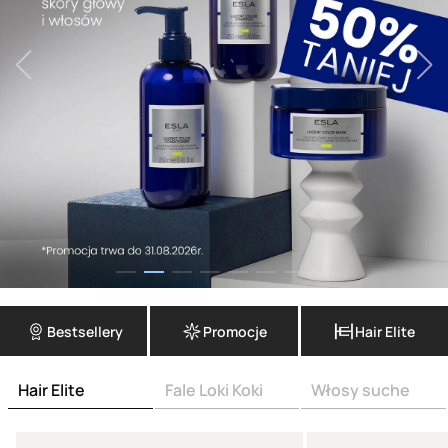
Bestsellery
Promocje
Hair Elite
Hair Elite
Fale Loki Koki
Włosy suche