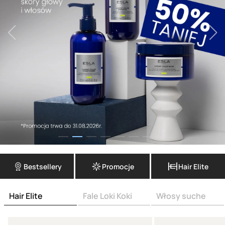
Bestsellery
Promocje
Hair Elite
Hair Elite
Fale Loki Koki
Włosy suche