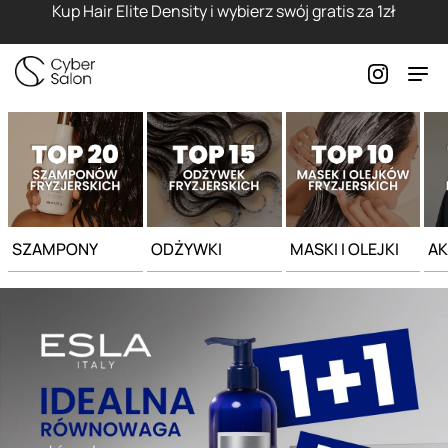
Strona główna - Cyber Salon
Kup Hair Elite Density i wybierz swój gratis za 1zł
SZAMPONY
ODŻYWKI
MASKI I OLEJKI
AK