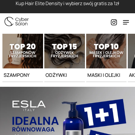
Strona główna - Cyber Salon
Kup Hair Elite Density i wybierz swój gratis za 1zł
SZAMPONY
ODŻYWKI
MASKI I OLEJKI
AK