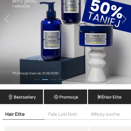
Bestsellery
Promocje
Hair Elite
Hair Elite
Fale Loki Koki
Włosy suche