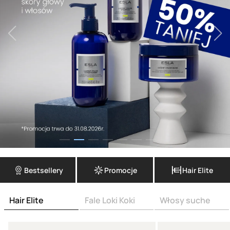
Bestsellery
Promocje
Hair Elite
Hair Elite
Fale Loki Koki
Włosy suche