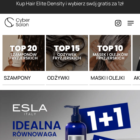
Strona główna - Cyber Salon
Kup Hair Elite Density i wybierz swój gratis za 1zł
SZAMPONY
ODŻYWKI
MASKI I OLEJKI
AK