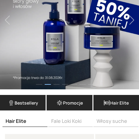
Bestsellery
Promocje
Hair Elite
Hair Elite
Fale Loki Koki
Włosy suche