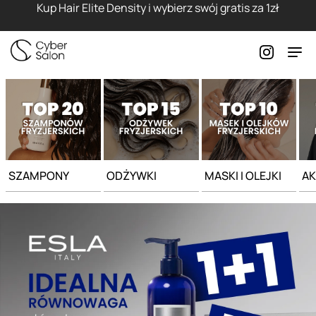
Strona główna - Cyber Salon
Kup Hair Elite Density i wybierz swój gratis za 1zł
SZAMPONY
ODŻYWKI
MASKI I OLEJKI
AK