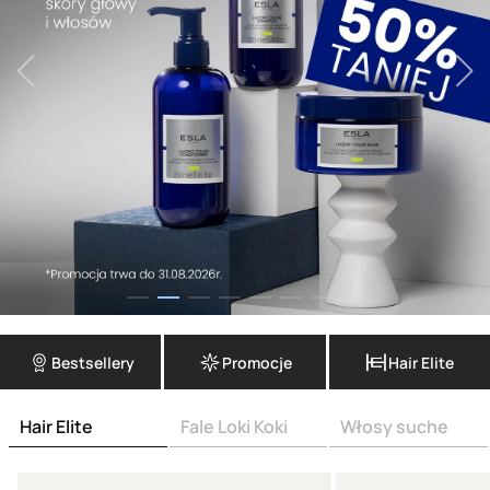
Bestsellery
Promocje
Hair Elite
Hair Elite
Fale Loki Koki
Włosy suche