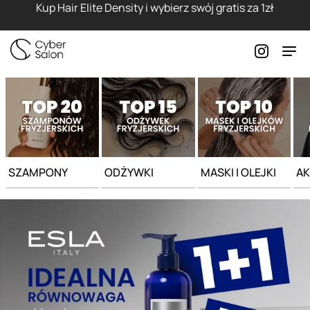
Strona główna - Cyber Salon
Kup Hair Elite Density i wybierz swój gratis za 1zł
SZAMPONY
ODŻYWKI
MASKI I OLEJKI
AK