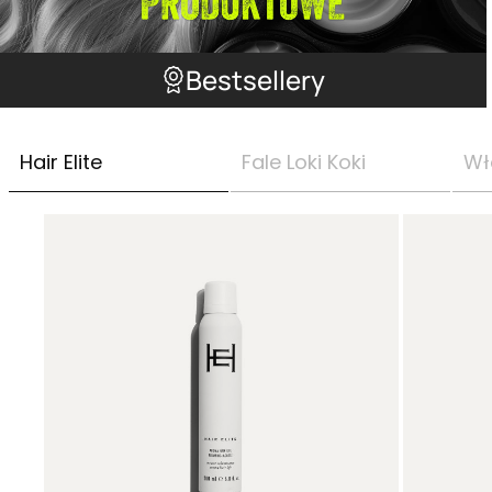
Bestsellery
Hair Elite
Fale Loki Koki
Wł