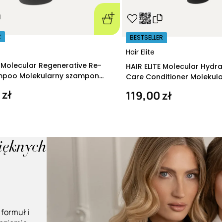
R
BESTSELLER
Hair Elite
E Molecular Regenerative Re-
HAIR ELITE Molecular Hydr
ampoo Molekularny szampon
Care Conditioner Molekul
ący 280 ml
nawilżająca 200 ml
 zł
119,00 zł
pięknych
 formuł i