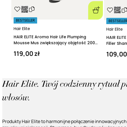
BESTSELLER
BESTSELLE
Hair Elite
Hair Elite
HAIR ELITE Aroma Hair Life Plumping
HAIR ELIT
Mousse Mus zwiększający objętość 200
Filler Sh
ml
regeneruj
119,00 zł
109,00
Hair Elite. Twój codzienny rytuał 
włosów.
Produkty Hair Elite to harmonijne połączenie innowacyjnych