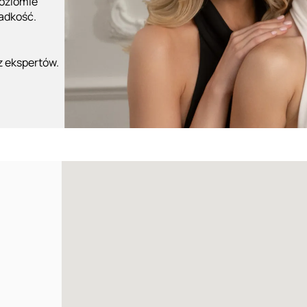
poziomie
ładkość.
z ekspertów.