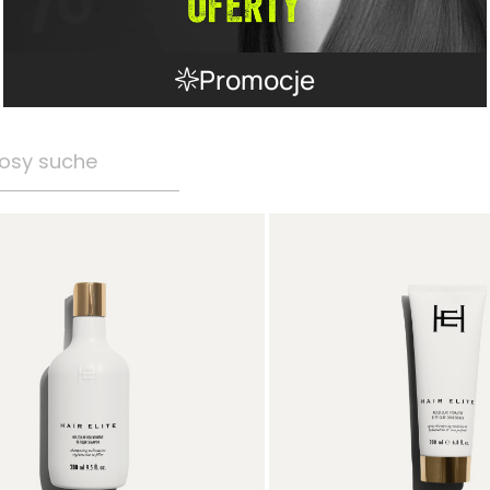
Promocje
osy suche