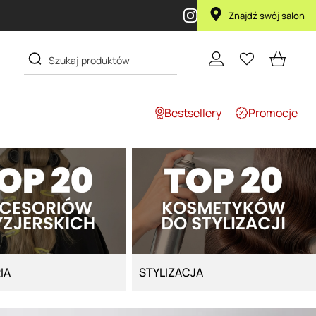
la za 1 żł
Znajdź swój salon
Bestsellery
Promocje
IA
STYLIZACJA