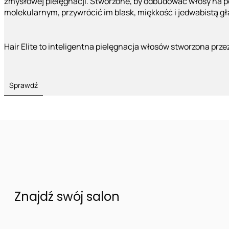
zmysłowej pielęgnacji. Stworzone, by odbudować włosy na 
molekularnym, przywrócić im blask, miękkość i jedwabistą g
Hair Elite to inteligentna pielęgnacja włosów stworzona prze
Sprawdź
Znajdź swój salon