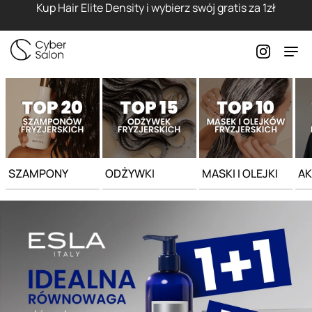
Strona główna - Cyber Salon
Kup Hair Elite Density i wybierz swój gratis za 1zł
SZAMPONY
ODŻYWKI
MASKI I OLEJKI
AK