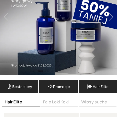
Bestsellery
Promocje
Hair Elite
Hair Elite
Fale Loki Koki
Włosy suche