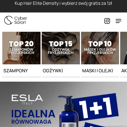
Strona główna - Cyber Salon
Kup Hair Elite Density i wybierz swój gratis za 1zł
SZAMPONY
ODŻYWKI
MASKI I OLEJKI
AK