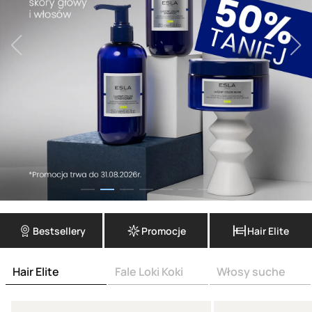
Bestsellery
Promocje
Hair Elite
Hair Elite
Fale Loki Koki
Włosy suche