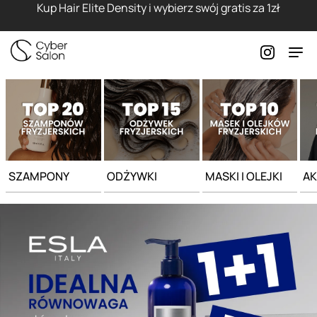
Strona główna - Cyber Salon
Kup Hair Elite Density i wybierz swój gratis za 1zł
SZAMPONY
ODŻYWKI
MASKI I OLEJKI
AK