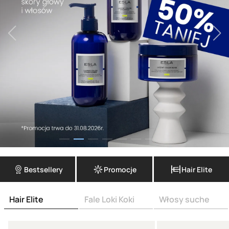
Bestsellery
Promocje
Hair Elite
Hair Elite
Fale Loki Koki
Włosy suche