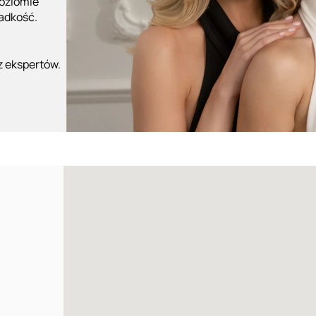
poziomie
ładkość.
z ekspertów.