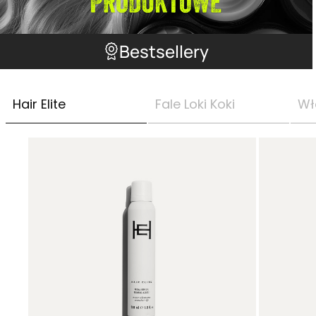
Bestsellery
Hair Elite
Fale Loki Koki
Wł