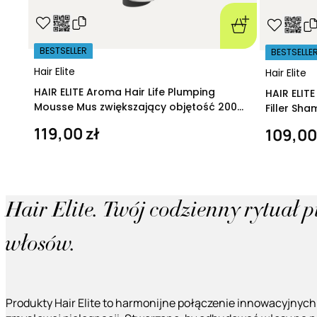
BESTSELLER
BESTSELLE
Hair Elite
Hair Elite
HAIR ELITE Aroma Hair Life Plumping
HAIR ELIT
Mousse Mus zwiększający objętość 200
Filler Sh
ml
regeneruj
119,00 zł
109,00
Hair Elite. Twój codzienny rytuał 
włosów.
Produkty Hair Elite to harmonijne połączenie innowacyjnych