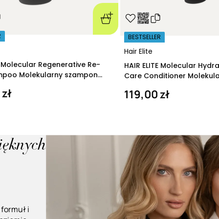
R
BESTSELLER
Hair Elite
E Molecular Regenerative Re-
HAIR ELITE Molecular Hydr
ampoo Molekularny szampon
Care Conditioner Molekul
ący 280 ml
nawilżająca 200 ml
 zł
119,00 zł
pięknych
 formuł i