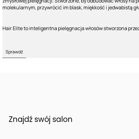
zmysłowej pielęgnacji. Stworzone, by odbudować włosy na 
molekularnym, przywrócić im blask, miękkość i jedwabistą g
Hair Elite to inteligentna pielęgnacja włosów stworzona prze
Sprawdź
Znajdź swój salon