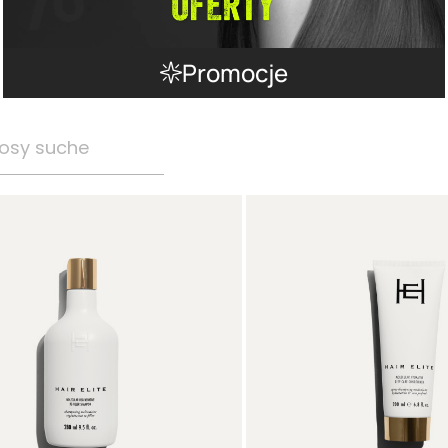
Promocje
osy suche