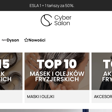
Przy zakupie produktu Artego Maska Lola za 1 żł
Dyson
Nowości
MASKI I OLEJKI
AKCESOR