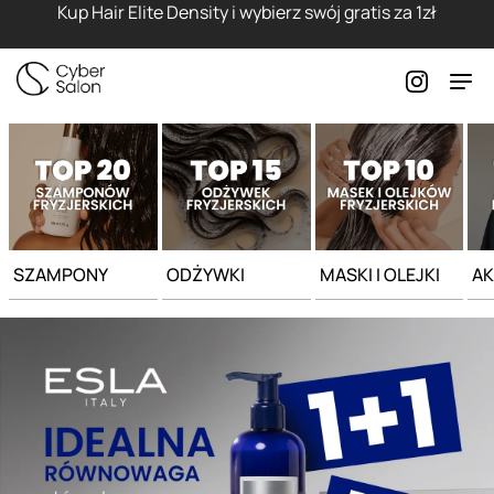
Strona główna - Cyber Salon
Kup Hair Elite Density i wybierz swój gratis za 1zł
SZAMPONY
ODŻYWKI
MASKI I OLEJKI
AK