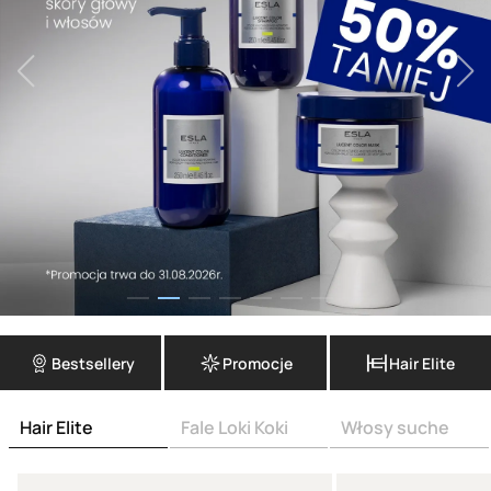
Bestsellery
Promocje
Hair Elite
Hair Elite
Fale Loki Koki
Włosy suche