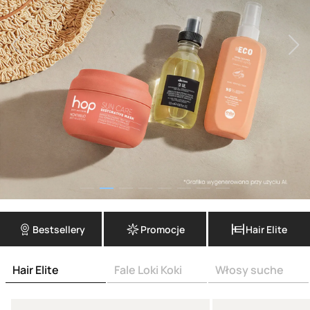
Bestsellery
Promocje
Hair Elite
Hair Elite
Fale Loki Koki
Włosy suche