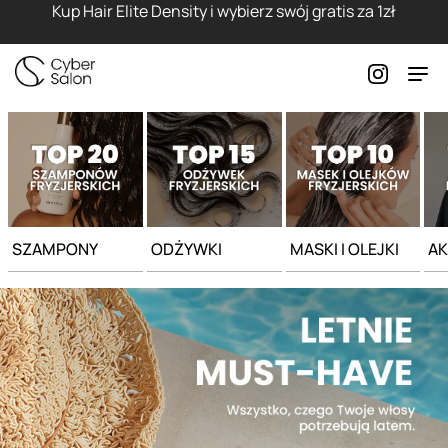
Strona główna - Cyber Salon
Kup Hair Elite Density i wybierz swój gratis za 1zł
SZAMPONY
ODŻYWKI
MASKI I OLEJKI
AK