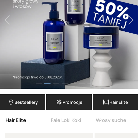
Bestsellery
Promocje
Hair Elite
Hair Elite
Fale Loki Koki
Włosy suche