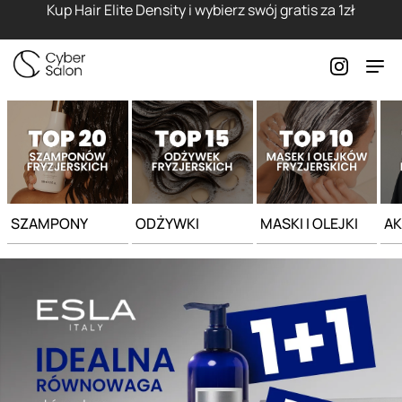
Strona główna - Cyber Salon
Kup Hair Elite Density i wybierz swój gratis za 1zł
SZAMPONY
ODŻYWKI
MASKI I OLEJKI
AK