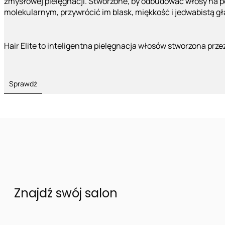
zmysłowej pielęgnacji. Stworzone, by odbudować włosy na 
molekularnym, przywrócić im blask, miękkość i jedwabistą g
Hair Elite to inteligentna pielęgnacja włosów stworzona prze
Sprawdź
Znajdź swój salon