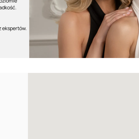
poziomie
ładkość.
z ekspertów.