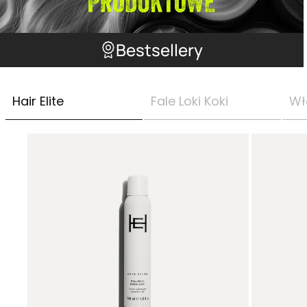
Bestsellery
Hair Elite
Fale Loki Koki
Wł