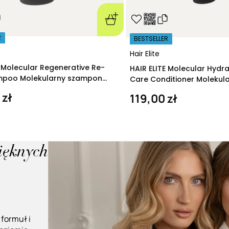
R
BESTSELLER
Hair Elite
E Molecular Regenerative Re-
HAIR ELITE Molecular Hydr
ampoo Molekularny szampon
Care Conditioner Molekul
ący 280 ml
nawilżająca 200 ml
 zł
119,00 zł
pięknych
 formuł i