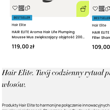
BESTSELLER
BESTSELLE
Hair Elite
Hair Elite
HAIR ELITE Aroma Hair Life Plumping
HAIR ELIT
Mousse Mus zwiększający objętość 200
Filler Sh
ml
regeneruj
119,00 zł
109,00
Hair Elite. Twój codzienny rytuał 
włosów.
Produkty Hair Elite to harmonijne połączenie innowacyjnych