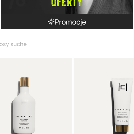
Promocje
osy suche