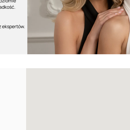
poziomie
ładkość.
z ekspertów.