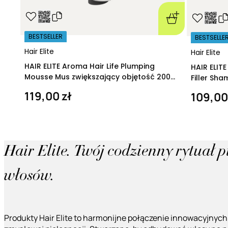
BESTSELLER
BESTSELLE
Hair Elite
Hair Elite
HAIR ELITE Aroma Hair Life Plumping
HAIR ELIT
Mousse Mus zwiększający objętość 200
Filler Sh
ml
regeneruj
119,00 zł
109,00
Hair Elite. Twój codzienny rytuał 
włosów.
Produkty Hair Elite to harmonijne połączenie innowacyjnych