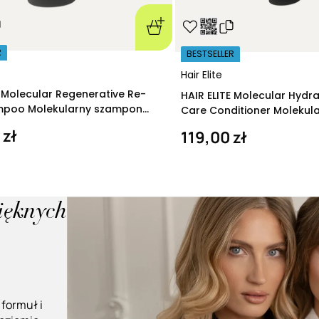
R
BESTSELLER
Hair Elite
E Molecular Regenerative Re-
HAIR ELITE Molecular Hydr
ampoo Molekularny szampon
Care Conditioner Molekul
ący 280 ml
nawilżająca 200 ml
 zł
119,00 zł
pięknych
 formuł i