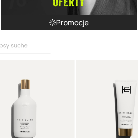
Promocje
osy suche