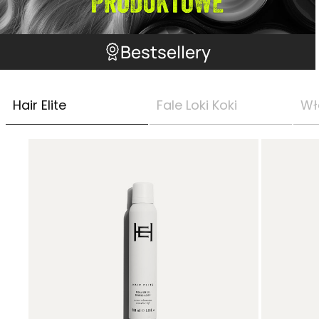
Bestsellery
Hair Elite
Fale Loki Koki
Wł