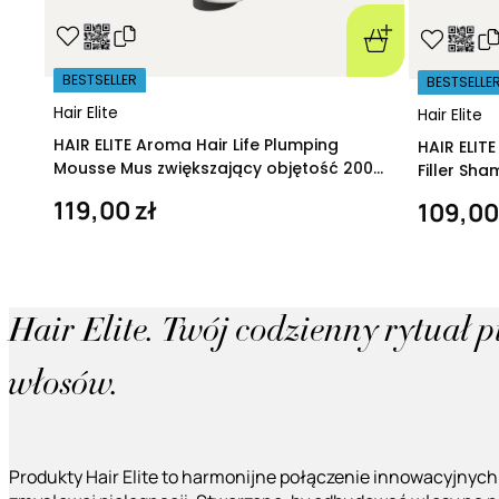
BESTSELLER
BESTSELLE
Hair Elite
Hair Elite
HAIR ELITE Aroma Hair Life Plumping
HAIR ELIT
Mousse Mus zwiększający objętość 200
Filler Sh
ml
regeneruj
119,00 zł
109,00
Hair Elite. Twój codzienny rytuał 
włosów.
Produkty Hair Elite to harmonijne połączenie innowacyjnych