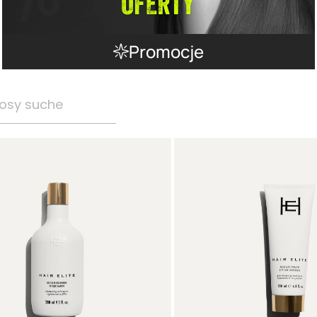
Promocje
osy suche