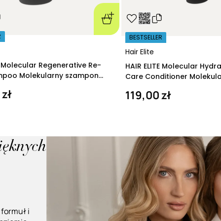
R
BESTSELLER
Hair Elite
E Molecular Regenerative Re-
HAIR ELITE Molecular Hydr
ampoo Molekularny szampon
Care Conditioner Molekul
ący 280 ml
nawilżająca 200 ml
 zł
119,00 zł
pięknych
 formuł i