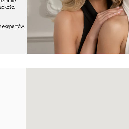
poziomie
ładkość.
z ekspertów.