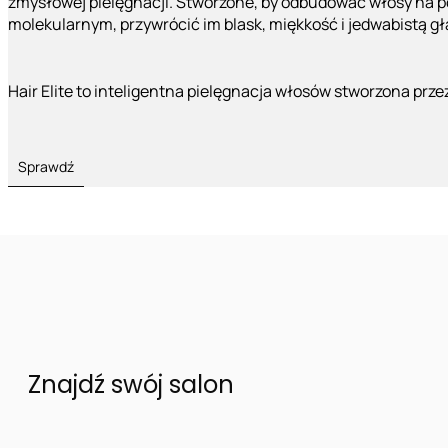
zmysłowej pielęgnacji. Stworzone, by odbudować włosy na 
molekularnym, przywrócić im blask, miękkość i jedwabistą g
Hair Elite to inteligentna pielęgnacja włosów stworzona prze
Sprawdź
Znajdź swój salon