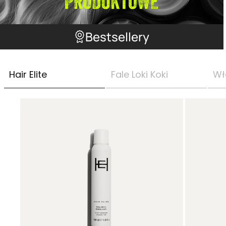
Bestsellery
Hair Elite
Fale Loki Koki
Wł