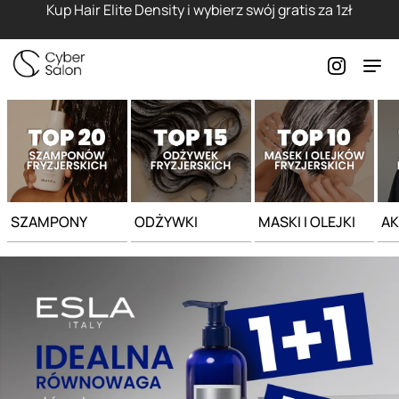
Strona główna - Cyber Salon
Kup Hair Elite Density i wybierz swój gratis za 1zł
SZAMPONY
ODŻYWKI
MASKI I OLEJKI
AK