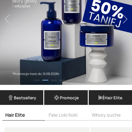
Bestsellery
Promocje
Hair Elite
Hair Elite
Fale Loki Koki
Włosy suche