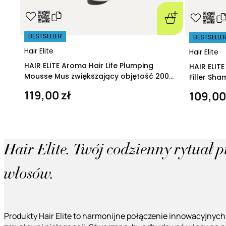
BESTSELLER
BESTSELLE
Hair Elite
Hair Elite
HAIR ELITE Aroma Hair Life Plumping
HAIR ELIT
Mousse Mus zwiększający objętość 200
Filler Sh
ml
regeneruj
119,00 zł
109,00
Hair Elite. Twój codzienny rytuał 
włosów.
Produkty Hair Elite to harmonijne połączenie innowacyjnych