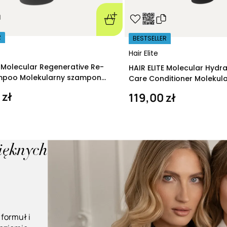
R
BESTSELLER
Hair Elite
E Molecular Regenerative Re-
HAIR ELITE Molecular Hydr
ampoo Molekularny szampon
Care Conditioner Molekul
ący 280 ml
nawilżająca 200 ml
 zł
119,00 zł
pięknych
 formuł i