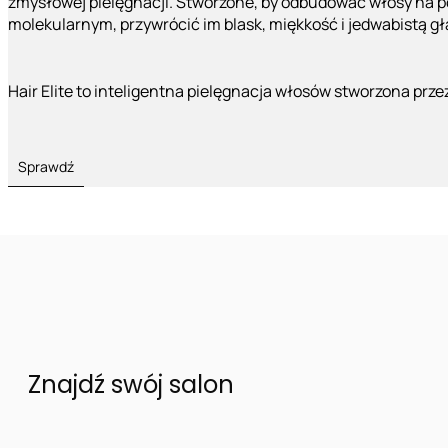
zmysłowej pielęgnacji. Stworzone, by odbudować włosy na 
molekularnym, przywrócić im blask, miękkość i jedwabistą g
Hair Elite to inteligentna pielęgnacja włosów stworzona prze
Sprawdź
Znajdź swój salon