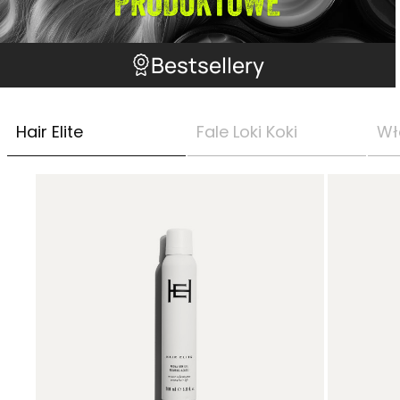
Bestsellery
Hair Elite
Fale Loki Koki
Wł