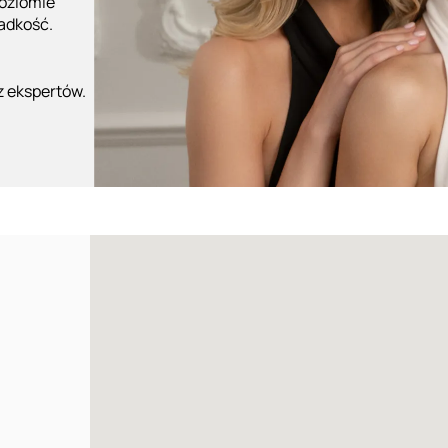
poziomie
ładkość.
z ekspertów.