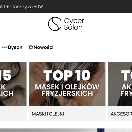
Przy zakupie produktu Artego Maska Lola za 1 żł
Dyson
Nowości
MASKI I OLEJKI
AKCESOR