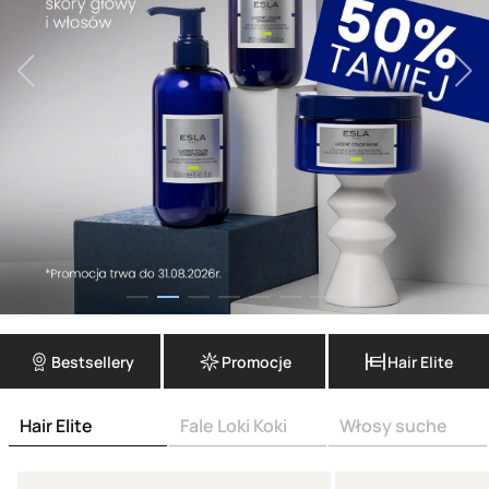
Bestsellery
Promocje
Hair Elite
Hair Elite
Fale Loki Koki
Włosy suche