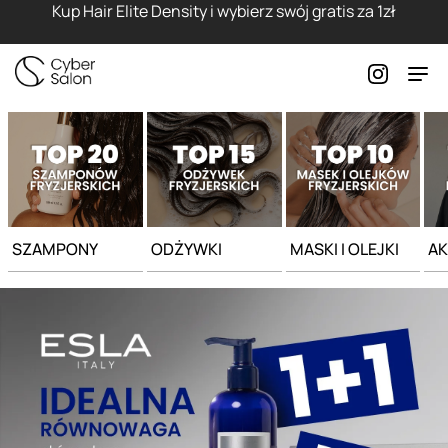
Strona główna - Cyber Salon
Kup Hair Elite Density i wybierz swój gratis za 1zł
SZAMPONY
ODŻYWKI
MASKI I OLEJKI
AK