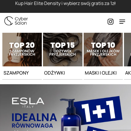
Strona główna - Cyber Salon
Kup Hair Elite Density i wybierz swój gratis za 1zł
SZAMPONY
ODŻYWKI
MASKI I OLEJKI
AK