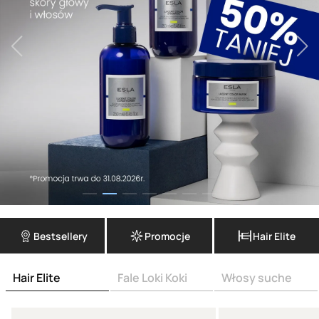
Bestsellery
Promocje
Hair Elite
Hair Elite
Fale Loki Koki
Włosy suche