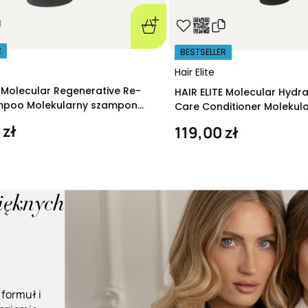
R
BESTSELLER
Hair Elite
E Molecular Regenerative Re-
HAIR ELITE Molecular Hydr
ampoo Molekularny szampon
Care Conditioner Molekul
ący 280 ml
nawilżająca 200 ml
 zł
119,00 zł
pięknych
 formuł i