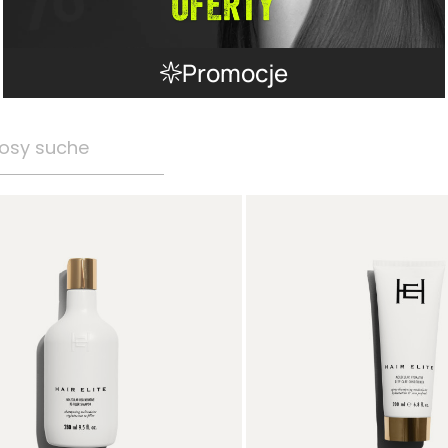
Promocje
osy suche