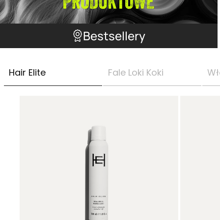
Bestsellery
Hair Elite
Fale Loki Koki
Wł