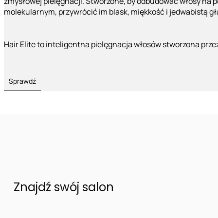
zmysłowej pielęgnacji. Stworzone, by odbudować włosy na 
molekularnym, przywrócić im blask, miękkość i jedwabistą g
Hair Elite to inteligentna pielęgnacja włosów stworzona prze
Sprawdź
Znajdź swój salon