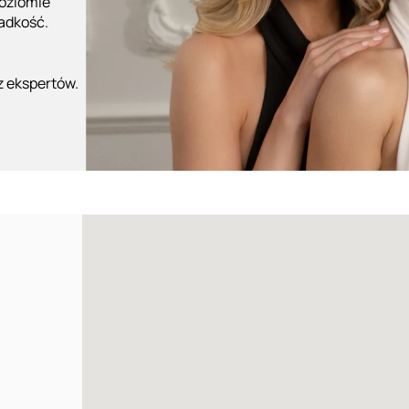
poziomie
ładkość.
z ekspertów.