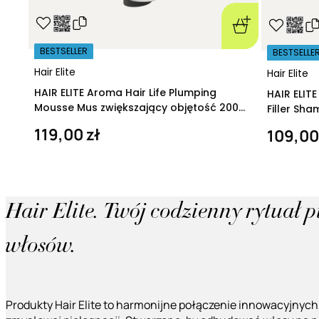
BESTSELLER
BESTSELLE
Hair Elite
Hair Elite
HAIR ELITE Aroma Hair Life Plumping
HAIR ELIT
Mousse Mus zwiększający objętość 200
Filler Sh
ml
regeneruj
119,00 zł
109,00
Hair Elite. Twój codzienny rytuał 
włosów.
Produkty Hair Elite to harmonijne połączenie innowacyjnych