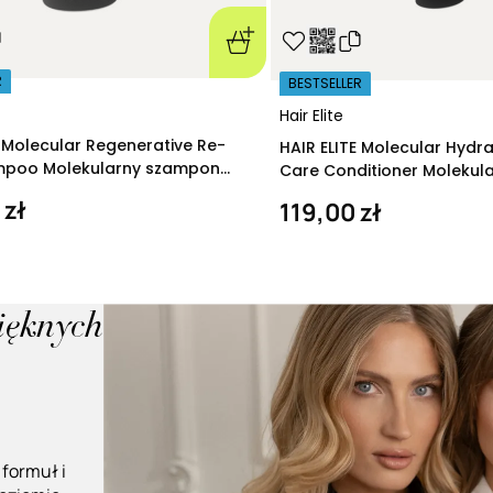
R
BESTSELLER
Hair Elite
E Molecular Regenerative Re-
HAIR ELITE Molecular Hydr
ampoo Molekularny szampon
Care Conditioner Molekul
ący 280 ml
nawilżająca 200 ml
 zł
119,00 zł
pięknych
 formuł i