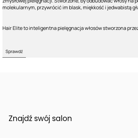
zmysłowej pielęgnacji. Stworzone, by odbudować włosy na 
molekularnym, przywrócić im blask, miękkość i jedwabistą g
Hair Elite to inteligentna pielęgnacja włosów stworzona prze
Sprawdź
Znajdź swój salon