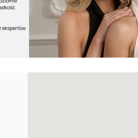
poziomie
ładkość.
z ekspertów.