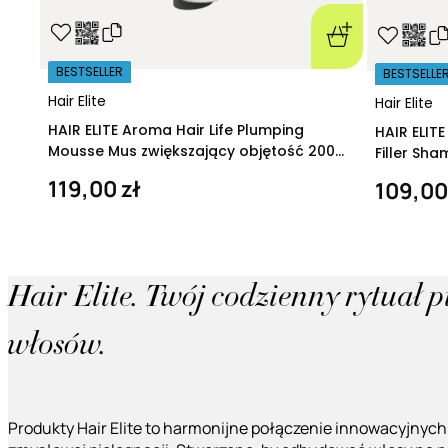
BESTSELLER
BESTSELLE
Hair Elite
Hair Elite
HAIR ELITE Aroma Hair Life Plumping
HAIR ELIT
Mousse Mus zwiększający objętość 200
Filler Sh
ml
regeneruj
119,00 zł
109,00
Hair Elite. Twój codzienny rytuał 
włosów.
Produkty Hair Elite to harmonijne połączenie innowacyjnych