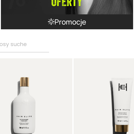
Promocje
osy suche