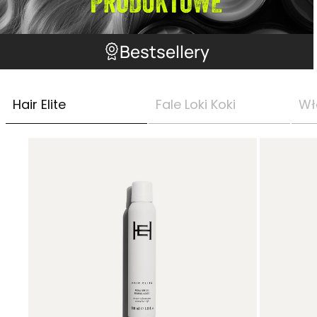
Bestsellery
Hair Elite
Fale Loki Koki
Wł