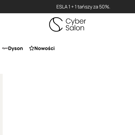
ESLA 1 + 1 tańszy za 50%.
Dyson
Nowości