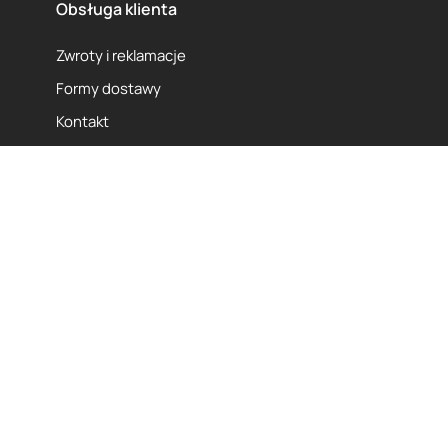
Obsługa klienta
Zwroty i reklamacje
Formy dostawy
Kontakt
Kontakt
bok@cybersalon.pl
+48 663 000 400
8:00 - 18:00 pon -pt.
Made By
OTREE