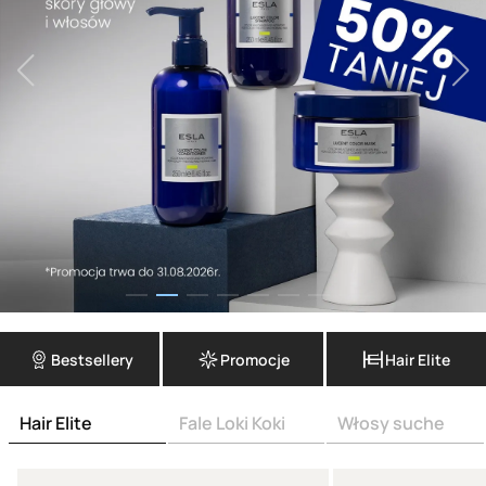
Bestsellery
Promocje
Hair Elite
Hair Elite
Fale Loki Koki
Włosy suche