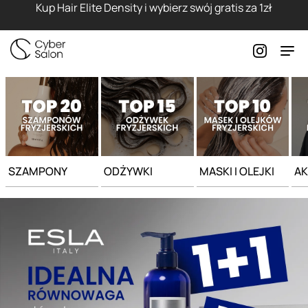
Strona główna - Cyber Salon
Kup Hair Elite Density i wybierz swój gratis za 1zł
SZAMPONY
ODŻYWKI
MASKI I OLEJKI
AK