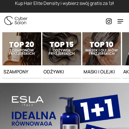
Strona główna - Cyber Salon
Kup Hair Elite Density i wybierz swój gratis za 1zł
SZAMPONY
ODŻYWKI
MASKI I OLEJKI
AK