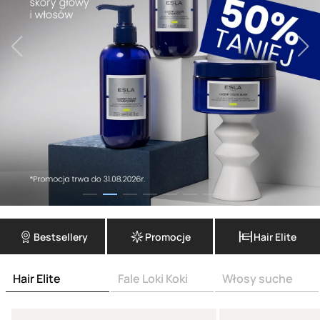
Bestsellery
Promocje
Hair Elite
Hair Elite
Fale Loki Koki
Włosy suche