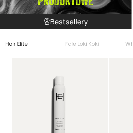
Bestsellery
Hair Elite
Fale Loki Koki
Wł