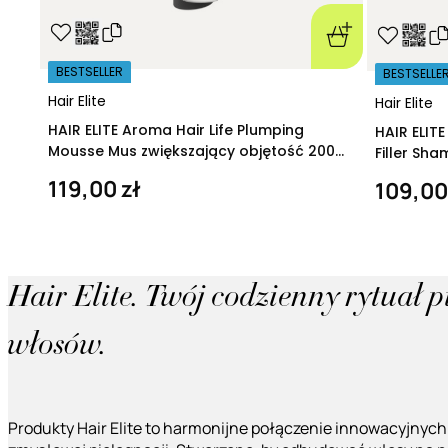
BESTSELLER
BESTSELLE
Hair Elite
Hair Elite
HAIR ELITE Aroma Hair Life Plumping
HAIR ELIT
Mousse Mus zwiększający objętość 200
Filler Sh
ml
regeneruj
119,00 zł
109,00
Hair Elite. Twój codzienny rytuał 
włosów.
Produkty Hair Elite to harmonijne połączenie innowacyjnych