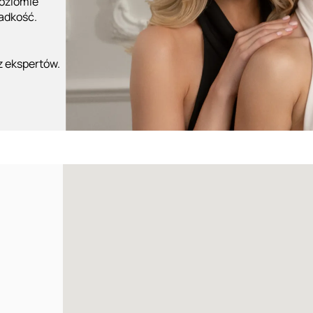
poziomie
ładkość.
z ekspertów.