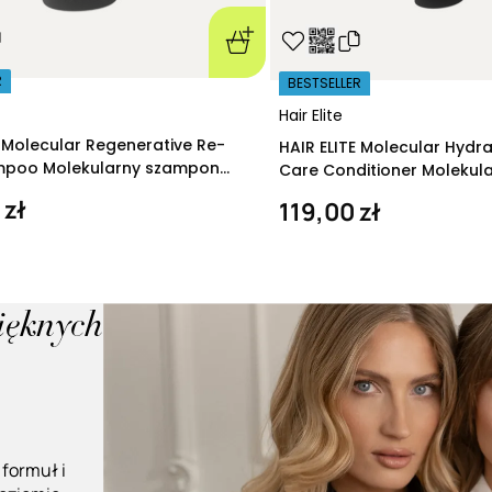
R
BESTSELLER
Hair Elite
E Molecular Regenerative Re-
HAIR ELITE Molecular Hydr
ampoo Molekularny szampon
Care Conditioner Molekul
ący 280 ml
nawilżająca 200 ml
 zł
119,00 zł
pięknych
 formuł i