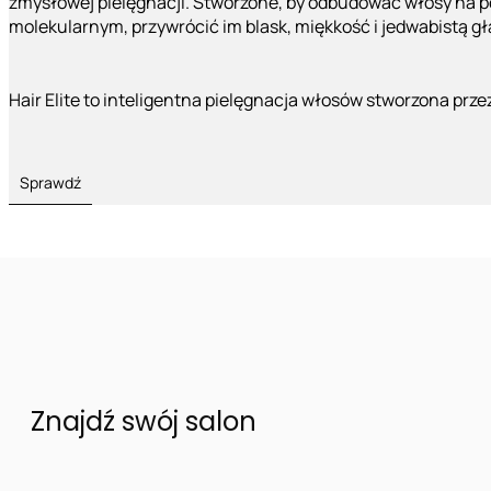
zmysłowej pielęgnacji. Stworzone, by odbudować włosy na 
molekularnym, przywrócić im blask, miękkość i jedwabistą g
Hair Elite to inteligentna pielęgnacja włosów stworzona prze
Sprawdź
Znajdź swój salon