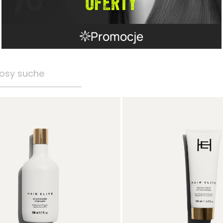
Promocje
osy suche