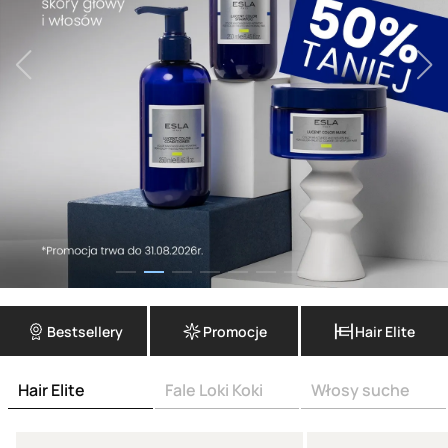
Bestsellery
Promocje
Hair Elite
Hair Elite
Fale Loki Koki
Włosy suche