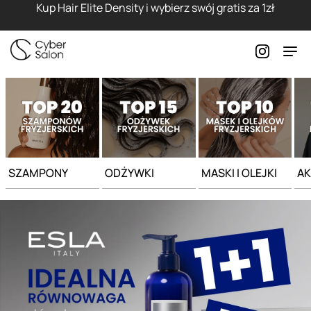
Strona główna - Cyber Salon
Kup Hair Elite Density i wybierz swój gratis za 1zł
SZAMPONY
ODŻYWKI
MASKI I OLEJKI
AK