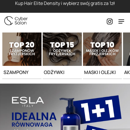
Strona główna - Cyber Salon
Kup Hair Elite Density i wybierz swój gratis za 1zł
SZAMPONY
ODŻYWKI
MASKI I OLEJKI
AK