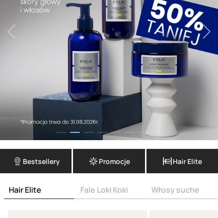
Bestsellery
Promocje
Hair Elite
Hair Elite
Fale Loki Koki
Włosy suche