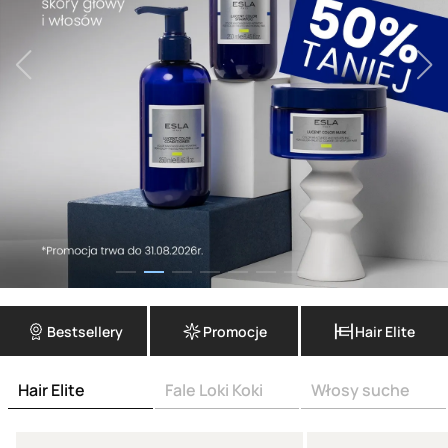
Bestsellery
Promocje
Hair Elite
Hair Elite
Fale Loki Koki
Włosy suche