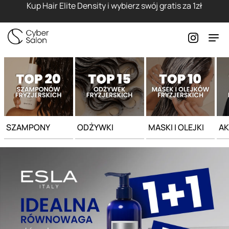
Strona główna - Cyber Salon
Kup Hair Elite Density i wybierz swój gratis za 1zł
SZAMPONY
ODŻYWKI
MASKI I OLEJKI
AK